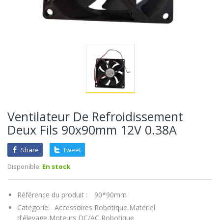
Ventilateur De Refroidissement
Deux Fils 90x90mm 12V 0.38A
Share
Tweet
Disponible:
En stock
Référence du produit :
90*90mm
Catégorie:
Accessoires Robotique,
Matériel
d'élevage,
Moteurs DC/AC,
Robotique