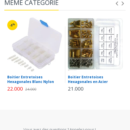
MÊME CATÉGORIE
%
-8
Boitier Entretoises
Boitier Entretoises
Hexagonales Blanc Nylon
Hexagonales en Acier
22.000
21.000
24.000
Vous avez des questions ? Appelez-nous !