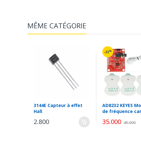
Le connecteur est espacé de 0,1" et compatible av
MÊME CATÉGORIE
%
-22
3144E Capteur à effet
AD8232 KEYES Mo
Hall
de fréquence ca
à une dérivation
2.800
35.000
45.000