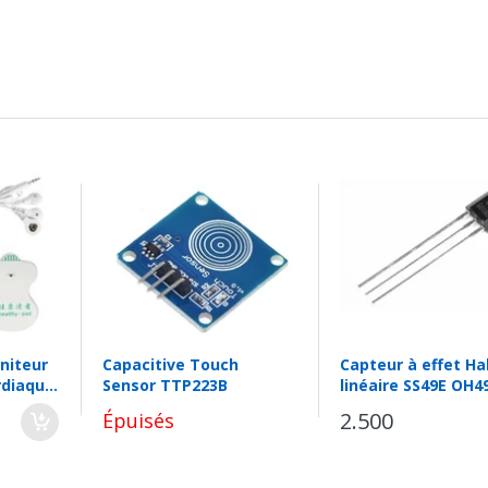
ec la platine d'expérimentation.
niteur
Capacitive Touch
Capteur à effet Hal
rdiaque
Sensor TTP223B
linéaire SS49E OH4
2.500
Épuisés