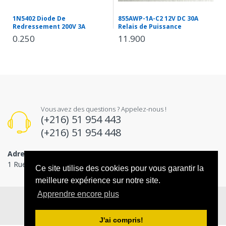
1N5402 Diode De
855AWP-1A-C2 12V DC 30A
Redressement 200V 3A
Relais de Puissance
0.250
11.900
Vous avez des questions ? Appelez-nous !
(+216) 51 954 443
(+216) 51 954 448
Adresse
1 Rue Pierre Mendès France، Ariana 2080
Ce site utilise des cookies pour vous garantir la
meilleure expérience sur notre site.
Apprendre encore plus
© 2026
tuni-smart-innovation
. All Rights Reserved
J'ai compris!