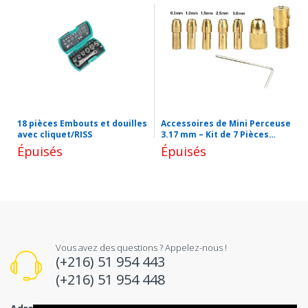
18 pièces Embouts et douilles
Accessoires de Mini Perceuse
avec cliquet/RISS
3.17 mm – Kit de 7 Pièces
pour Outils électriques
Épuisés
Épuisés
Rotatifs
Vous avez des questions ? Appelez-nous !
(+216) 51 954 443
(+216) 51 954 448