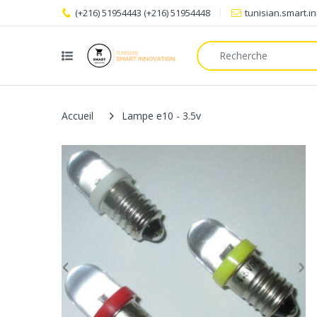
(+216) 51954443 (+216) 51954448
tunisian.smart.
Accueil
Lampe e10 - 3.5v