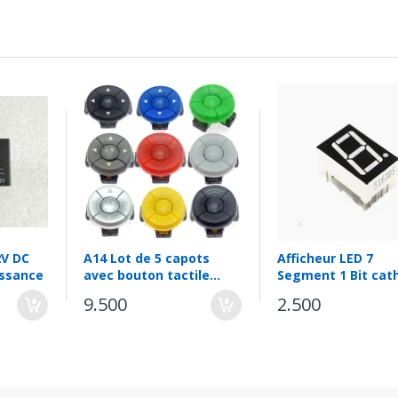
V DC
A14 Lot de 5 capots
Afficheur LED 7
issance
avec bouton tactile
Segment 1 Bit cat
12*12*7.3mm B3F-4055
commune
9.500
2.500